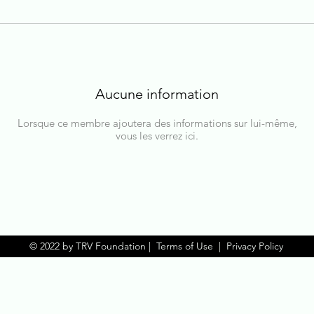
Aucune information
Lorsque ce membre ajoutera des informations sur lui-même,
vous les verrez ici.
© 2022 by TRV Foundation |
Terms of Use
|
Privacy Policy