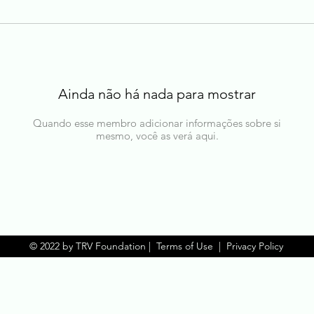
Ainda não há nada para mostrar
Quando esse membro adicionar informações sobre si
mesmo, você as verá aqui.
© 2022 by TRV Foundation |
Terms of Use
|
Privacy Policy