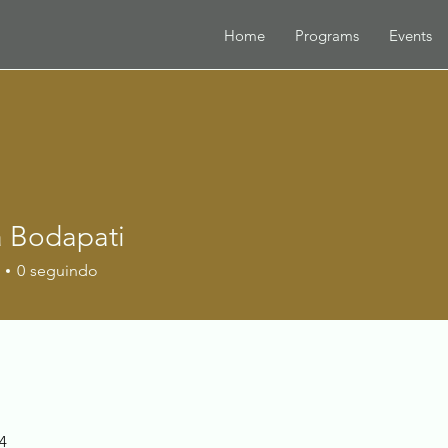
Home
Programs
Events
a Bodapati
0
seguindo
24