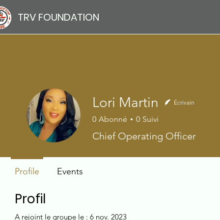
TRV FOUNDATION
Lori Martin
Écrivain
0
Abonné
0
Suivi
Chief Operating Officer
Profile
Events
Profil
A rejoint le groupe le : 6 nov. 2023