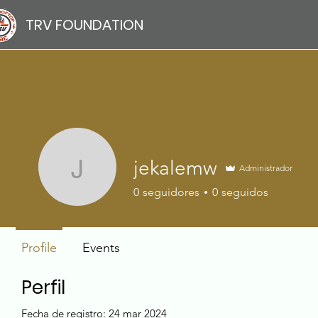
TRV FOUNDATION
jekalemw
Administrador
jekalemw
0
seguidores
0
seguidos
Profile
Events
Perfil
Fecha de registro: 24 mar 2024