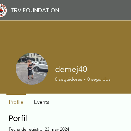
TRV FOUNDATION
demej40
0
seguidores
0
seguidos
Profile
Events
Perfil
Fecha de registro: 23 may 2024