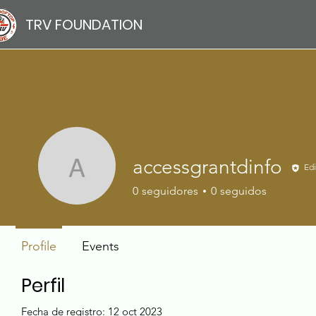
TRV FOUNDATION
accessgrantdinfo
Edi
accessgrantdinfo
0
seguidores
0
seguidos
Profile
Events
Perfil
Fecha de registro: 12 oct 2023